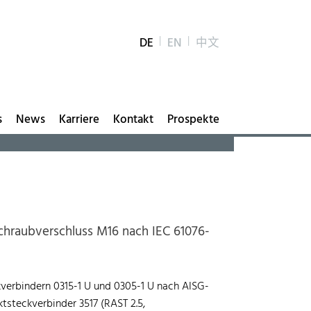
DE
EN
中文
s
News
Karriere
Kontakt
Prospekte
chraubverschluss M16 nach IEC 61076-
kverbindern 0315-1 U und 0305-1 U nach AISG-
ktsteckverbinder 3517 (RAST 2.5,