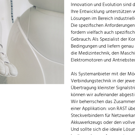
Innovation und Evolution sind 
Ihre Entwicklung unterstützen w
Lösungen im Bereich industrie
Die spezifischen Anforderungen
fordern vielfach auch spezifisc
Gebrauch. Als Spezialist der K
Bedingungen und liefern genau 
die Medizintechnik, den Masch
Elektromotoren und Antriebstec
Als Systemanbieter mit der Mög
Verbindungstechnik in der jewei
Übertragung kleinster Signals
können wir aufeinander abgesti
Wir beherrschen das Zusammens
einer Applikation: von RAST übe
Steckverbindern für Netzwerka
Akkuwerkzeugs oder den vollver
Und sollte sich die ideale Lösu