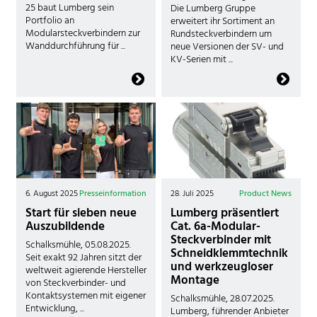
25 baut Lumberg sein
Die Lumberg Gruppe
Portfolio an
erweitert ihr Sortiment an
Modularsteckverbindern zur
Rundsteckverbindern um
Wanddurchführung für ...
neue Versionen der SV- und
KV-Serien mit ...
6. August 2025
Presseinformation
28. Juli 2025
Product News
Start für sieben neue
Lumberg präsentiert
Auszubildende
Cat. 6a-Modular-
Steckverbinder mit
Schalksmühle, 05.08.2025.
Schneidklemmtechnik
Seit exakt 92 Jahren sitzt der
und werkzeugloser
weltweit agierende Hersteller
Montage
von Steckverbinder- und
Kontaktsystemen mit eigener
Schalksmühle, 28.07.2025.
Entwicklung, ...
Lumberg, führender Anbieter