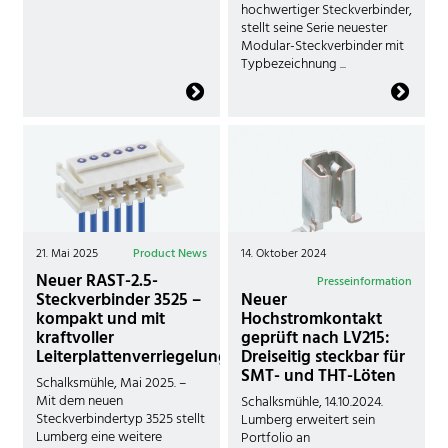
hochwertiger Steckverbinder,
stellt seine Serie neuester
Modular-Steckverbinder mit
Typbezeichnung ...
21. Mai 2025
Product News
14. Oktober 2024
Neuer RAST-2.5-
Presseinformation
Steckverbinder 3525 –
Neuer
kompakt und mit
Hochstromkontakt
kraftvoller
geprüft nach LV215:
Leiterplattenverriegelung
Dreiseitig steckbar für
SMT- und THT-Löten
Schalksmühle, Mai 2025. –
Mit dem neuen
Schalksmühle, 14.10.2024.
Steckverbindertyp 3525 stellt
Lumberg erweitert sein
Lumberg eine weitere
Portfolio an