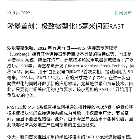
10. 11 月 2022
新闻发布
隆堡首创：极致微型化1.5毫米间距RAST
沙尔克斯米勒，
2022
年
11
月
11
日——
RAST连接器专家隆堡
（Lumberg）拥有其他连接器制造商所不具备的独特优势，也正是
凭借RAST系统，隆堡在汽车、建筑技术和家用电器领域取得了广泛
成功。1986年， 隆堡参与开发了Raster-Anschluss-Steck-Technik，简
称RAST。同年，用于“白色家电”的RAST 5首次亮相，接触间距为 5.0
毫米。1993 年，RAST 2.5问世，它的尺寸减少了 72%，在进一步迈
向微型化的同时开辟了新的应用领域，尤其是供暖和汽车技术。自
此，只要符合相关应用的电气要求，较小规格的 RAST 2.5 开始用于
负载4A的电流。
RAST 2.5和RAST 5系统直接或间接通过排针接触PCB边缘。绝缘位移
技术使模块化的直接连接系统成为可能，不仅应用广泛、节省空
间，而且不会出现错位。此外，由于隆堡产品适用于各种机器，因
此能够经济高效地生产任何批量的工业级线束。
今天，我们首次推出采用绝缘位移技术的RAST 1.5毫米连接器系统。