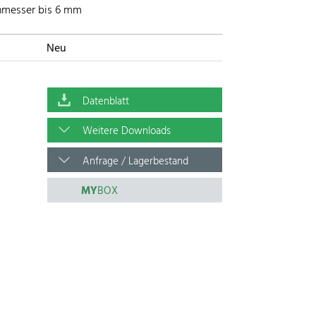
chmesser bis 6 mm
Neu
Datenblatt
Weitere Downloads
Anfrage / Lagerbestand
MY
BOX