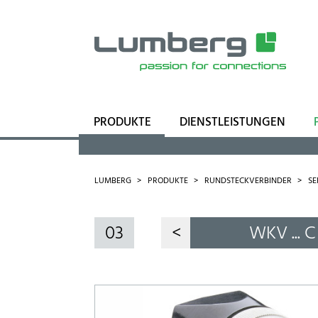
PRODUKTE
DIENSTLEISTUNGEN
Sortiment
Geschäftsfelder
LUMBERG
PRODUKTE
RUNDSTECKVERBINDER
SE
03
<
WKV ... C