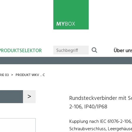
MY
BOX
PRODUKTSELEKTOR
Über un
RIE 03
PRODUKT WKV ... C
>
Rundsteckverbinder mit S
2-106, IP40/IP68
Kupplung nach IEC 61076-2-106,
Schraubverschluss, Leergehäus