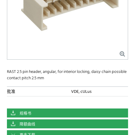
RAST 2.5 pin header, angular, for interior locking, daisy chain possible
contact pitch 2.5 mm
批准
VDE, cULus
规格书
降额曲线