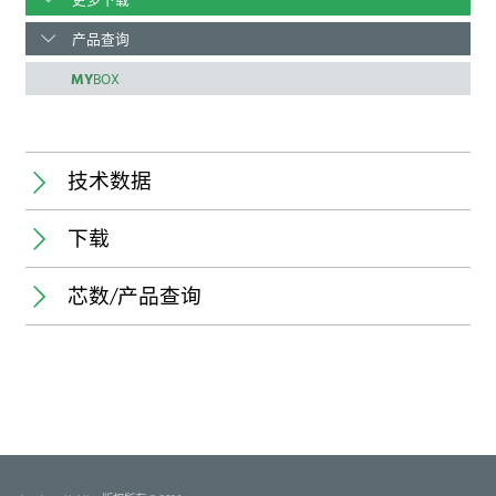
更多下载
产品查询
MY
BOX
技术数据
下载
*1
Temperature range:
芯数/产品查询
1) upper limit temperature
规格书
降額定
编码
(insulating body) RTI (electrical) of
the UL Yellow Card
Insulating body:
*1
加工说明
3D视图（PDF）
名称
名称
芯数
芯数
包装单位
包装单位
最小交货
最小交货
Contact pin:
（套）
（套）
(套）
(套）
Deutsch
3555 03 /
3D-PDF
Rated current:
amb
3555 03
3
1,000
2,000
1) component glow wire resistant
Englisch
3555 04 /
3D-PDF
amb
(GWT 750 °C), testing acc. to IEC
3555 04
4
1,000
2,000
3555 05 /
3D-PDF
60695-2-11, assessment acc. to IEC