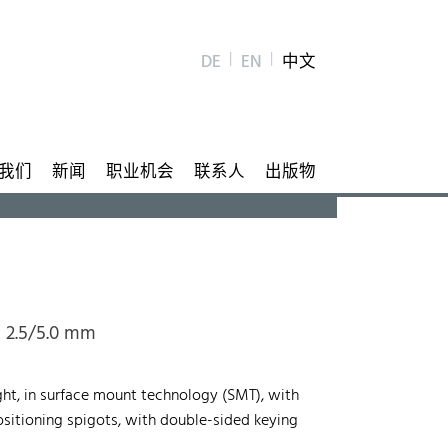
DE
EN
中文
我们
新闻
职业机会
联系人
出版物
h 2.5/5.0 mm
ght, in surface mount technology (SMT), with
ositioning spigots, with double-sided keying