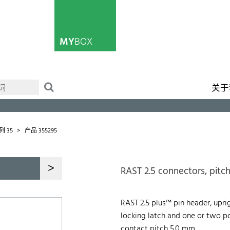
MY
BOX
关于
列 35
产品 355295
>
RAST 2.5 connectors, pitc
RAST 2.5 plus™ pin header, upri
locking latch and one or two p
contact pitch 5.0 mm