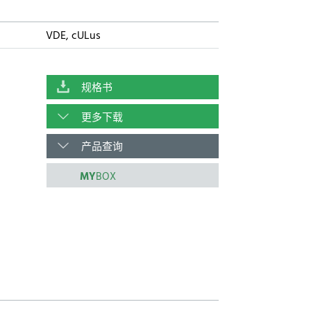
VDE, cULus
规格书
更多下载
产品查询
MY
BOX