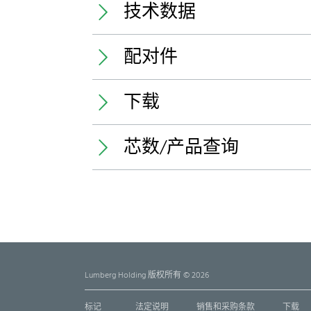
技术数据
配对件
Temperature range:
下载
1) u
Insulating body:
芯数/产品查询
Contact pin:
规格书
1) c
Rated current:
加工说明
3D
名称
名称
Deutsch
Rated voltage:
3523
3523-2
355295 03
RAST 2.5 connector for direct
RAST 2.5 
Englisch
and indirect mating, insulation
and indire
Lumberg Holding 版权所有 © 2026
355295 04
displacement technology (IDT) ,
displacem
for individual conductors, daisy
for ribbo
chain possible, consecutive
placement
355295 03 Z02
标记
法定说明
销售和采购条款
下载