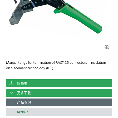
Manual tongs for termination of RAST 2.5 connectors in insulation
displacement technology (IDT)
规格书
更多下载
产品查询
MY
BOX