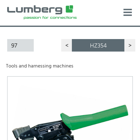
97
<
HZ354
>
Tools and harnessing machines