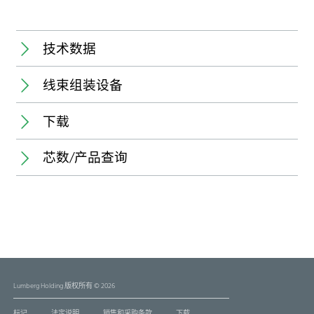
技术数据
线束组装设备
Connector:
Pole number:
下载
Pitch:
State of delivery of connectors:
芯数/产品查询
Application:
Processable conductor:
规格书
Stroke capacity:
名称
名称
芯数
芯数
包装单位
包装单位
最小交货
最小交货
（套）
（套）
(套）
(套）
HZ354
1
1
3541
3541-1
RAST 2.5 pin header, insulation
RAST 2.5 pin header, insulation
displacement technology (IDT),
displacement technology (IDT),
Lumberg Holding 版权所有 © 2026
with locking latch
with locking latch
contact pitch 2.5 mm
contact pitch 2.5 mm
产品查询
标记
法定说明
销售和采购条款
下载