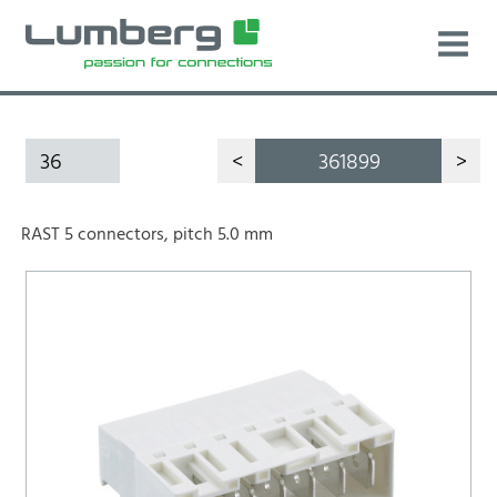
36
<
361899
>
RAST 5 connectors, pitch 5.0 mm