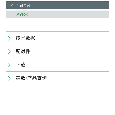
产品查询
MY
BOX
技术数据
配对件
*1
Temperature range:
下载
1) upper limit temperature
(insulating body) RTI (electrical) of
the UL Yellow Card
芯数/产品查询
Insulating body:
规格书
编码
*1
Contact tab:
Clamp:
3D视图（PDF）
Section stranded wire:
名称
名称
芯数
芯数
包装单位
包装单位
最小交货
最小交货
（套）
（套）
(套）
(套）
Screw:
361899 02 /
3D-PDF
Section stranded wire with ferrule:
361899 02
2
200
1,000
3623
3626
361899 03 /
3D-PDF
1) component glow wire resistant