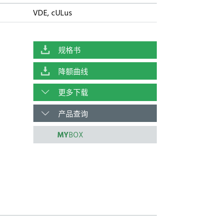
VDE, cULus
规格书
降额曲线
更多下载
产品查询
MY
BOX