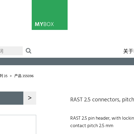
MY
BOX
关于
列 35
产品 355096
>
RAST 2.5 connectors, pitc
RAST 2.5 pin header, with locki
contact pitch 2.5 mm